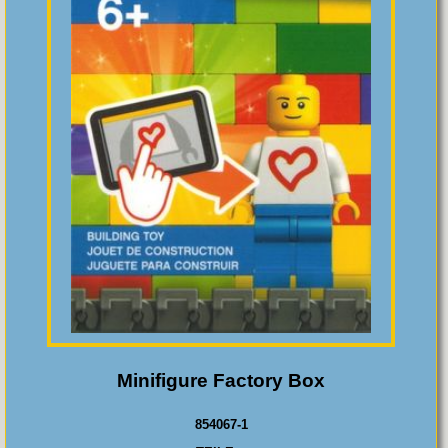
Minifigure Factory Box
854067-1